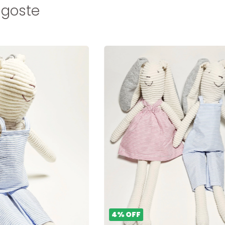
 goste
4
%
OFF