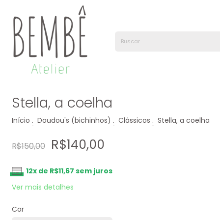
Stella, a coelha
Início
.
Doudou's (bichinhos)
.
Clássicos
.
Stella, a coelha
R$140,00
R$150,00
12
x de
R$11,67
sem juros
Ver mais detalhes
Cor