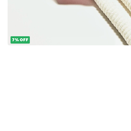
7
%
OFF