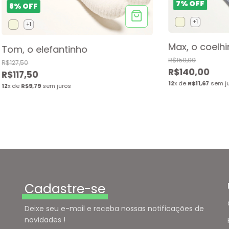
7
%
OFF
8
%
OFF
+1
+1
Max, o coelh
Tom, o elefantinho
R$150,00
R$127,50
R$140,00
R$117,50
12
x de
R$11,67
sem j
12
x de
R$9,79
sem juros
Cadastre-se
Deixe seu e-mail e receba nossas notificações de
novidades !