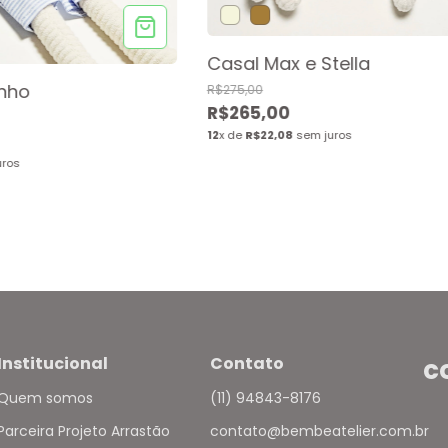
Casal Max e Stella
inho
R$275,00
R$265,00
12
x de
R$22,08
sem juros
uros
Institucional
Contato
c
Quem somos
(11) 94843-8176
Parceira Projeto Arrastão
contato@bembeatelier.com.br