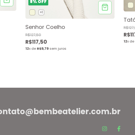
8
%
OFF
+1
Tatá
Senhor Coelho
R$127
R$11
R$127,50
R$117,50
12
x d
12
x de
R$9,79
sem juros
ontato@bembeatelier.com.br