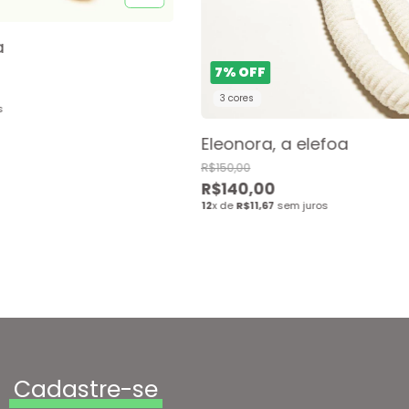
a
7
%
OFF
3 cores
s
Eleonora, a elefoa
R$150,00
R$140,00
12
x de
R$11,67
sem juros
Cadastre-se