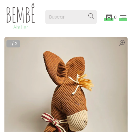
0
1
/
2