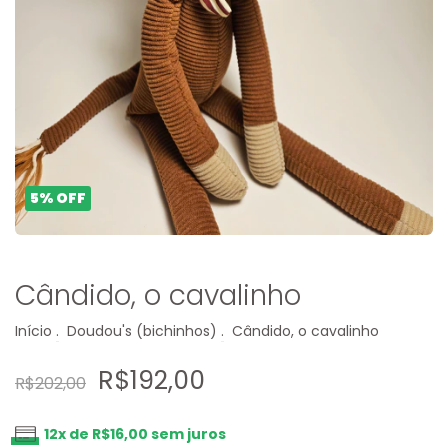
5
%
OFF
Cândido, o cavalinho
Início
.
Doudou's (bichinhos)
.
Cândido, o cavalinho
R$192,00
R$202,00
12
x de
R$16,00
sem juros