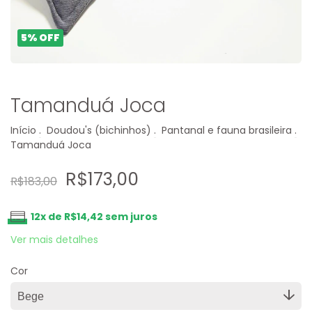
5
%
OFF
Tamanduá Joca
Início
.
Doudou's (bichinhos)
.
Pantanal e fauna brasileira
.
Tamanduá Joca
R$173,00
R$183,00
12
x de
R$14,42
sem juros
Ver mais detalhes
Cor