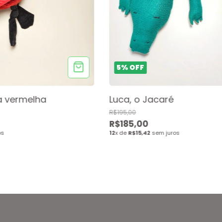
5
%
OFF
a vermelha
Luca, o Jacaré
R$195,00
R$185,00
os
12
x de
R$15,42
sem juros