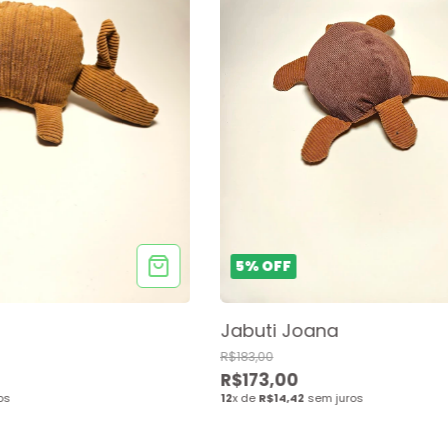
5
%
OFF
Jabuti Joana
R$183,00
R$173,00
os
12
x de
R$14,42
sem juros