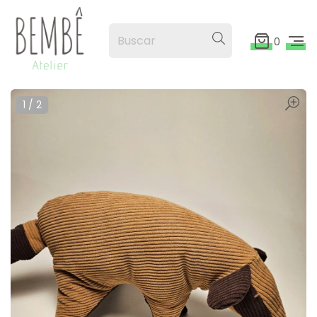
0
1
/
2