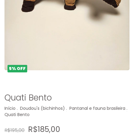
5
%
OFF
Quati Bento
Início
.
Doudou's (bichinhos)
.
Pantanal e fauna brasileira
.
Quati Bento
R$185,00
R$195,00