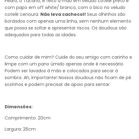
Pedro, o Tucano, é feito à mão em veludo cotelê preto e
com papo em off white/ branco, com o bico no veludo
cotelê cenoura.
Não leva cachecol!
Seus olhinhos são
bordados com apenas uma linha, sem nenhum elemento
que possa se soltar e apresentar riscos. Os doudous são
adequados para todas as idades.
Como cuidar de mim?
Cuide do seu amigo com carinho e
limpe com um pano úmido apenas onde é necessário.
Podem ser lavados à mão e colocados para secar à
sombra. Ah, importante! Nossos doudous não ficam de pé
sozinhos e podem precisar de apoio para sentar.
Dimensões:
Comprimento: 20cm
Largura: 26cm