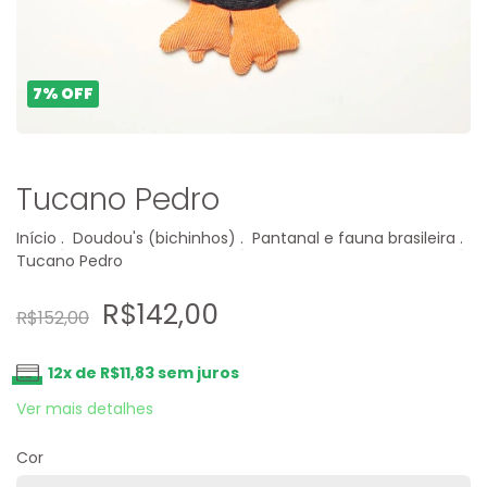
7
%
OFF
Tucano Pedro
Início
.
Doudou's (bichinhos)
.
Pantanal e fauna brasileira
.
Tucano Pedro
R$142,00
R$152,00
12
x de
R$11,83
sem juros
Ver mais detalhes
Cor