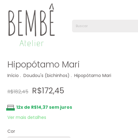
Hipopótamo Mari
Início
.
Doudou's (bichinhos)
.
Hipopótamo Mari
R$172,45
R$182,45
12
x de
R$14,37
sem juros
Ver mais detalhes
Cor