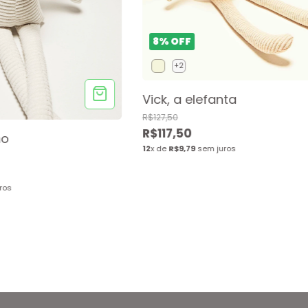
8
%
OFF
+2
Vick, a elefanta
R$127,50
R$117,50
ho
12
x de
R$9,79
sem juros
ros