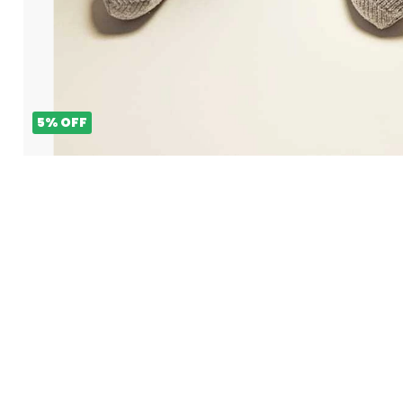
5
%
OFF