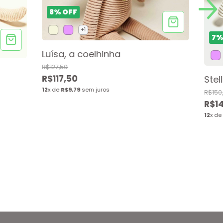
8
%
OFF
+1
7
Luísa, a coelhinha
R$127,50
R$117,50
Stel
12
x de
R$9,79
sem juros
R$150
R$1
12
x d